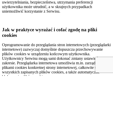
uwierzytelniania, bezpieczeństwa, utrzymania preferencji
użytkownika może utrudnić, a w skrajnych przypadkach
uniemożliwić korzystanie z Serwisu.
Jak w praktyce wyrażać i cofać zgodę na pliki
cookies
Oprogramowanie do przeglądania stron internetowych (przeglądarki
internetowe) zazwyczaj domyślnie dopuszcza przechowywanie
plików cookies w urządzeniu końcowym użytkownika.
Użytkownicy Serwisu mogą sami dokonać zmiany ustawień w tym
zakresie. Przeglądarka internetowa umożliwia m.in. zarządzanie
plikami cookies konkretnej strony internetowej, całkowite usuwanie
wszystkich zapisanych plików cookies, a także automatyczne
blokowanie plików cookies.
Szczegółowe informacje na ten temat zawiera pomoc lub
dokumentacja przeglądarki internetowej.
Najważniejsze informacje o cookies