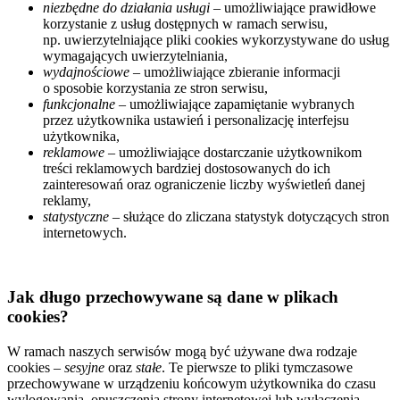
niezbędne do działania usługi
– umożliwiające prawidłowe
korzystanie z usług dostępnych w ramach serwisu,
np. uwierzytelniające pliki cookies wykorzystywane do usług
wymagających uwierzytelniania,
wydajnościowe
– umożliwiające zbieranie informacji
o sposobie korzystania ze stron serwisu,
funkcjonalne
– umożliwiające zapamiętanie wybranych
przez użytkownika ustawień i personalizację interfejsu
użytkownika,
reklamowe
– umożliwiające dostarczanie użytkownikom
treści reklamowych bardziej dostosowanych do ich
zainteresowań oraz ograniczenie liczby wyświetleń danej
reklamy,
statystyczne
– służące do zliczana statystyk dotyczących stron
internetowych.
Jak długo przechowywane są dane w plikach
cookies?
W ramach naszych serwisów mogą być używane dwa rodzaje
cookies –
sesyjne
oraz
stałe
. Te pierwsze to pliki tymczasowe
przechowywane w urządzeniu końcowym użytkownika do czasu
wylogowania, opuszczenia strony internetowej lub wyłączenia