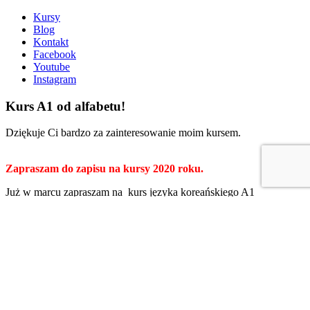
Kursy
Blog
Kontakt
Facebook
Youtube
Instagram
Kurs A1 od alfabetu!
Dziękuje Ci bardzo za zainteresowanie moim kursem.
Zapraszam do zapisu na kursy 2020 roku.
Już w marcu zapraszam na kurs języka koreańskiego A1
od podstaw.
Zostało już niewiele miejsc.
Kurs odbywał się będzie przez dwanaście tygodni, raz w tygodniu
po dwie godziny lekcyjne.
Kurs obejmuje
24 godziny lekcyjne
i jego koszt to 540 zł (możliwe
jest opłacenie kursu w dwóch ratach.).